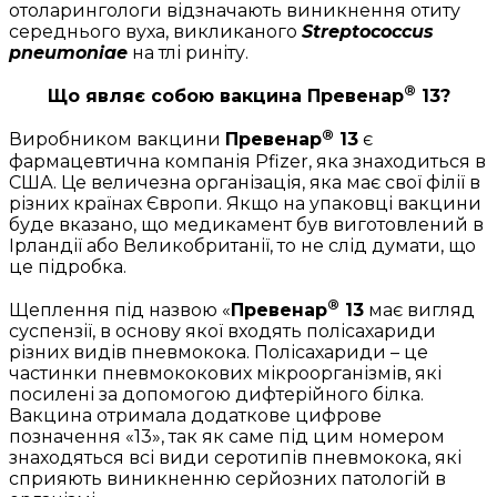
отоларингологи відзначають виникнення отиту
середнього вуха, викликаного
Streptococcus
pneumoniae
на тлі риніту.
®
Що являє собою вакцина Превенар
13?
®
Виробником вакцини
Превенар
13
є
фармацевтична компанія Pfizer, яка знаходиться в
США. Це величезна організація, яка має свої філії в
різних країнах Європи. Якщо на упаковці вакцини
буде вказано, що медикамент був виготовлений в
Ірландії або Великобританії, то не слід думати, що
це підробка.
®
Щеплення під назвою «
Превенар
13
має вигляд
суспензії, в основу якої входять полісахариди
різних видів пневмокока. Полісахариди – це
частинки пневмококових мікроорганізмів, які
посилені за допомогою дифтерійного білка.
Вакцина отримала додаткове цифрове
позначення «13», так як саме під цим номером
знаходяться всі види серотипів пневмокока, які
сприяють виникненню серйозних патологій в