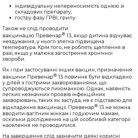
індивідуальну непереносимість однією зі
складових препарату;
гостру фазу ГРВІ, грипу.
Також не слід проводити
®
вакцинацію Превенар
13, якщо дитина відчуває
нездужання, у нього злегка підвищена
температура. Крім того, не роблять щеплення в
разі, якщо у малюка загострення хронічної
хвороби.
Як і при застосуванні інших вакцин, призначення
®
вакцини Превенар
13 повинне бути відкладено
у дітей з гострими захворюваннями, що
супроводжуються лихоманкою. Однак, наявність
легких незначних проявів інфекційних
захворювань, таких як застуда, не є підставою для
®
відкладення вакцинації. Превенар
13 не можна
вводити вагітним жінкам і годуючим мамам,
оскільки дослідження на цій особливій категорії
населення не проводилися.
На завершення слід зазначити деякі корисні