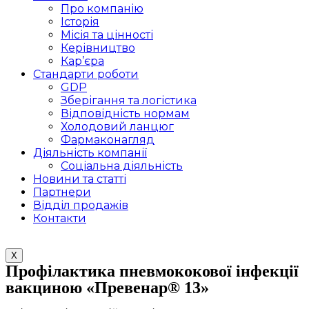
Про компанію
Історія
Місія та цінності
Керівництво
Кар’єра
Стандарти роботи
GDP
Зберігання та логістика
Відповідність нормам
Холодовий ланцюг
Фармаконагляд
Діяльність компанії
Соціальна діяльність
Новини та статті
Партнери
Відділ продажів
Контакти
X
Профілактика пневмококової інфекції
вакциною «Превенар® 13»