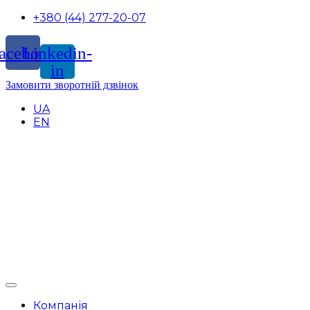
+380 (44) 277-20-07
acebook
Linkedin-
in
Замовити зворотній дзвінок
UA
EN
Компанія