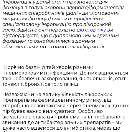
Інформація у даній статті призначена для
фахівців в галузі охорони здоров’я/фармацевтів/
медичних співробітників (далі – дипломованих
медичних фахівців) і містить професійну
спеціалізовану інформацію про лікарський
засіб. Здійснюючи перехід на
цю сторінку
ви
підтверджуєте, що є дипломованим медичним
фахівцем та ознайомилися з даними
обмеженнями на отримання інформації.
Щорічно безліч дітей хворіє різними
пневмококовими інфекціями. До них відносяться
такі небезпечні захворювання, як пневмонія, отит,
тонзиліт, бронхіт, сепсис та інші.
Незважаючи на велику кількість лікарських
препаратів на фармацевтичному ринку, від
хвороб, що розвиваються через пневмокок, до сих
пір буває важко вилікуватися. Особливо
актуальною стала ця проблема на тлі глобального
звикання до антибактеріальних препаратів – ми
дуже часто вдаємося до антибіотиків, через що