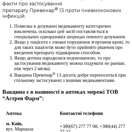
факти про застосування
®
препарату Превенар
13 проти пневмококових
інфекцій.
Помилка в дозуванні медикаменту категорично
виключена, оскільки цей засіб поставляється в
спеціальних одноразових шприцах певного дозування.
Якщо у пацієнта є ознаки порушення згортання крові, то
для таких пацієнтів може бути прийнято рішення про
введення препарату підшкірним способом.
Якщо дитина народилася недоношеною, то про
застосування медикаменту можна подумати не раніше,
ніж через 2 місяці.
®
Вакцина Превенар
13 досить добре переноситься при
спільному застосуванні з іншими медикаментами.
Вакцина є в наявності в аптеках мережі ТОВ
“Астрея Фарм”:
Аптека
Контактні телефони
м. Київ,
+380(67) 277 77 08, +380(44) 277
вул. Маршала
77 22