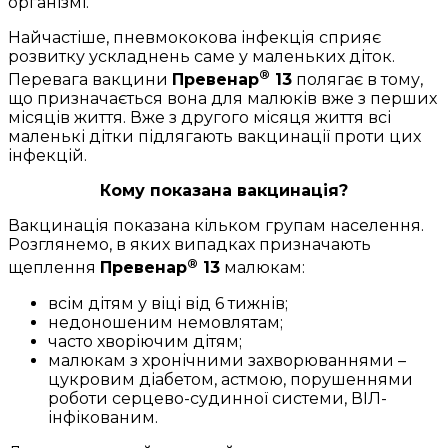
організмі.
Найчастіше, пневмококова інфекція сприяє
розвитку ускладнень саме у маленьких діток.
®
Перевага вакцини
Превенар
13
полягає в тому,
що призначається вона для малюків вже з перших
місяців життя. Вже з другого місяця життя всі
маленькі дітки підлягають вакцинації проти цих
інфекцій.
Кому показана вакцинація?
Вакцинація показана кільком групам населення.
Розглянемо, в яких випадках призначають
®
щеплення
Превенар
13
малюкам:
всім дітям у віці від 6 тижнів;
недоношеним немовлятам;
часто хворіючим дітям;
малюкам з хронічними захворюваннями –
цукровим діабетом, астмою, порушеннями
роботи серцево-судинної системи, ВІЛ-
інфікованим.