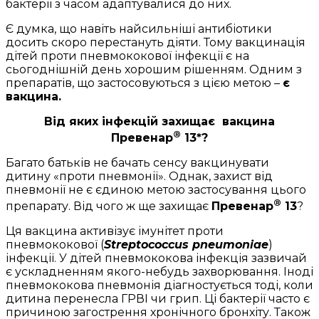
бактерії з часом адаптувалися до них.
Є думка, що навіть найсильніші антибіотики
досить скоро перестануть діяти. Тому вакцинація
дітей проти пневмококової інфекції є на
сьогоднішній день хорошим рішенням. Одним з
препаратів, що застосовуються з цією метою –
є
вакцина.
Від яких інфекцій захищає вакцина
®
Превенар
13*
?
Багато батьків не бачать сенсу вакцинувати
дитину «проти пневмонії». Однак, захист від
пневмонії не є єдиною метою застосування цього
®
препарату. Від чого ж ще захищає
Превенар
13
?
Ця вакцина активізує імунітет проти
пневмококової (
Streptococcus pneumoniae
)
інфекції. У дітей пневмококова інфекція зазвичай
є ускладненням якого-небудь захворювання. Іноді
пневмококова пневмонія діагностується тоді, коли
дитина перенесла ГРВІ чи грип. Ці бактерії часто є
причиною загострення хронічного бронхіту. Також