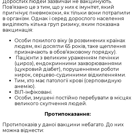
Дорослих людей зазвичай не вакцинують.
Пов’язано це з тим, що у них є імунітет, який
пригнічує пневмококи, як тільки вони потрапили
в організм. Однак і серед дорослого населення
виділяють кілька груп ризику, яким показана
вакцинація:
Особи похилого віку (в розвинених країнах
людям, які досягли 65 років, таке щеплення
призначають в обов’язковому порядку).
Пацієнти з великим ураженням печінки
(цироз), ендокринними захворюваннями
(цукровий діабет), порушеннями роботи
нирок, серцево-судинними відхиленнями.
Тим, хто має патології крові (серповидную
анемію).
ВІЛ-інфіковані.
Особи, змушені постійно перебувати в місцях
великого скупчення людей.
Протипоказання:
Протипоказів у даної вакцини небагато. До них
можна віднести: