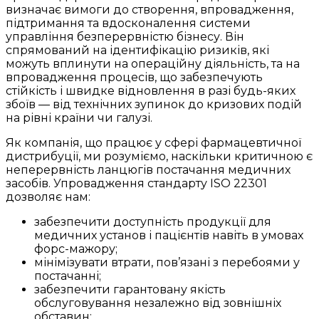
визначає вимоги до створення, впровадження,
підтримання та вдосконалення системи
управління безперервністю бізнесу. Він
спрямований на ідентифікацію ризиків, які
можуть вплинути на операційну діяльність, та на
впровадження процесів, що забезпечують
стійкість і швидке відновлення в разі будь-яких
збоїв — від технічних зупинок до кризових подій
на рівні країни чи галузі.
Як компанія, що працює у сфері фармацевтичної
дистрибуції, ми розуміємо, наскільки критичною є
неперервність ланцюгів постачання медичних
засобів. Упровадження стандарту ISO 22301
дозволяє нам:
забезпечити доступність продукції для
медичних установ і пацієнтів навіть в умовах
форс-мажору;
мінімізувати втрати, пов’язані з перебоями у
постачанні;
забезпечити гарантовану якість
обслуговування незалежно від зовнішніх
обставин;