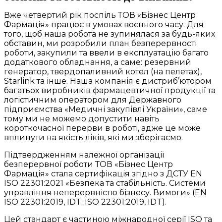
Вже четвертий рік поспіль ТОВ «Бізнес Центр
Фармація» працює в умовах воєнного часу. Для
того, щоб наша робота не зупинялася за будь-яких
обставин, ми розробили план безперервності
роботи, закупили та ввели в експлуатацію багато
додаткового обладнання, а саме: резервний
генератор, твердопаливний котел (на пелетах),
Starlink та інше. Наша компанія є дистриб’ютором
багатьох виробників фармацевтичної продукції та
логістичним оператором для Державного
підприємства «Медичні закупівлі України», саме
тому ми не можемо допустити навіть
короткочасної перерви в роботі, адже це може
вплинути на якість ліків, які ми зберігаємо.
Підтвердженням належної організації
безперервної роботи ТОВ «Бізнес Центр
Фармація» стала сертифікація згідно з ДСТУ EN
ISO 22301:2021 «Безпека та стабільність. Системи
управління неперервністю бізнесу. Вимоги» (EN
ISO 22301:2019, IDT; ISO 22301:2019, IDT).
Цей стандарт є частиною міжнародної серії ISO та