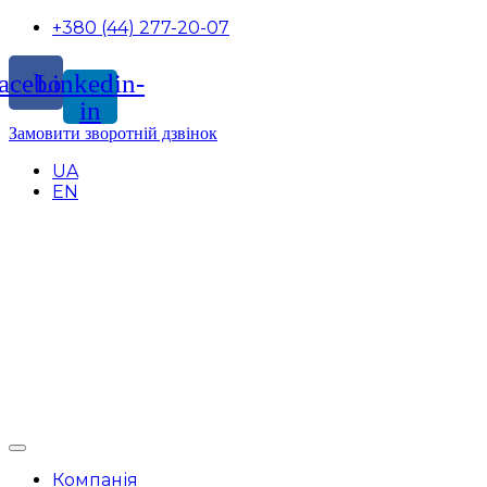
+380 (44) 277-20-07
acebook
Linkedin-
in
Замовити зворотній дзвінок
UA
EN
Компанія