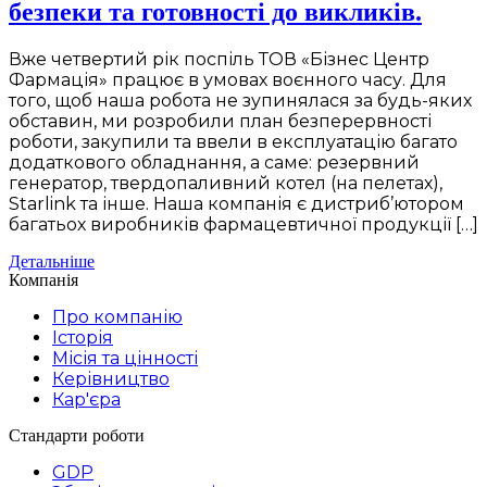
безпеки та готовності до викликів.
Вже четвертий рік поспіль ТОВ «Бізнес Центр
Фармація» працює в умовах воєнного часу. Для
того, щоб наша робота не зупинялася за будь-яких
обставин, ми розробили план безперервності
роботи, закупили та ввели в експлуатацію багато
додаткового обладнання, а саме: резервний
генератор, твердопаливний котел (на пелетах),
Starlink та інше. Наша компанія є дистриб’ютором
багатьох виробників фармацевтичної продукції […]
Детальніше
Компанія
Про компанію
Історія
Місія та цінності
Керівництво
Кар'єра
Стандарти роботи
GDP