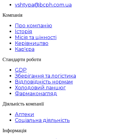
vshtypa@bcph.com.ua
Компанія
Про компанію
Історія
Місія та цінності
Керівництво
Кар'єра
Стандарти роботи
GDP
Зберігання та логістика
Відповідність нормам
Холодовий ланцюг
Фармаконагляд
Діяльність компанії
Аптеки
Соціальна діяльність
Інформація