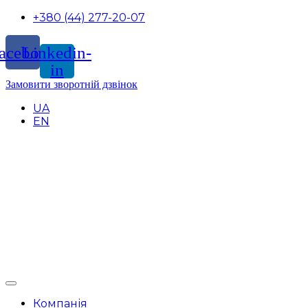
+380 (44) 277-20-07
acebook
Linkedin-
in
Замовити зворотній дзвінок
UA
EN
Компанія