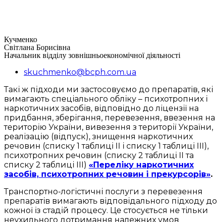
Кучменко
Світлана Борисівна
Начальник відділу зовнішньоекономічної діяльності
skuchmenko@bcph.com.ua
Такі ж підходи ми застосовуємо до препаратів, які
вимагають спеціального обліку – психотропних і
наркотичних засобів, відповідно до ліцензії на
придбання, зберігання, перевезення, ввезення на
територію України, вивезення з території України,
реалізацію (відпуск), знищення наркотичних
речовин (списку 1 таблиці ІІ і списку 1 таблиці ІІІ),
психотропних речовин (списку 2 таблиці ІІ та
списку 2 таблиці ІІІ)
«Переліку наркотичних
засобів, психотропних речовин і прекурсорів»
.
Транспортно-логістичні послуги з перевезення
препаратів вимагають відповідального підходу до
кожної із стадій процесу. Це стосується не тільки
неухильного дотримання належних умов