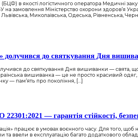
(БЦФ) в якості логістичного оператора Медичні зак
ЗУ на замовлення Міністерство охорони здоров’я Ук
 Львівська, Миколаївська, Одеська, Рівненська, Черні
» долучився до святкування Дня вишив
учився до святкування Дня вишиванки — свята, що об
країнська вишиванка — це не просто красивий одяг, в
ку — пам’ять про покоління, […]
22301:2021 — гарантія стійкості, безпек
ція» працює в умовах воєнного часу. Для того, щоб 
и та ввели в експлуатацію багато додаткового облад