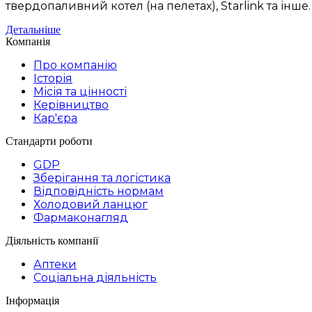
твердопаливний котел (на пелетах), Starlink та ін
Детальніше
Компанія
Про компанію
Історія
Місія та цінності
Керівництво
Кар'єра
Стандарти роботи
GDP
Зберігання та логістика
Відповідність нормам
Холодовий ланцюг
Фармаконагляд
Діяльність компанії
Аптеки
Соціальна діяльність
Інформація