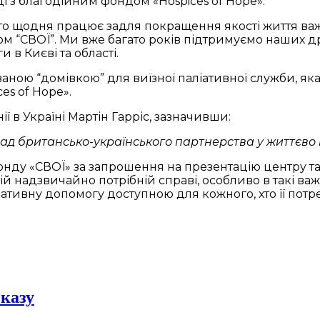
і з благодійним фондом «Hospices of Hope».
хто щодня працює задля покращення якості життя важк
ом “СВОЇ”. Ми вже багато років підтримуємо наших д
в Києві та області.
ою “домівкою” для виїзної паліативної служби, яка
s of Hope».
ї в Україні Мартін Гарріс, зазначивши:
лад британсько-українського партнерства у життєво
у «СВОЇ» за запрошення на презентацію центру та м
й надзвичайно потрібній справі, особливо в такі важ
ативну допомогу доступною для кожного, хто її потре
сказу