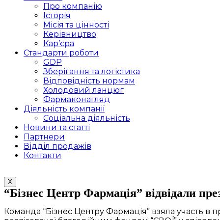
Про компанію
Історія
Місія та цінності
Керівництво
Кар’єра
Стандарти роботи
GDP
Зберігання та логістика
Відповідність нормам
Холодовий ланцюг
Фармаконагляд
Діяльність компанії
Соціальна діяльність
Новини та статті
Партнери
Відділ продажів
Контакти
X
“Бізнес Центр Фармація” відвідали пре
Команда “Бізнес Центру Фармація” взяла участь в пр