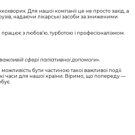
охворих. Для нашої компанії це не просто захід, а
рузів, надаючи лікарські засоби за зниженими
 працює з любов’ю, турботою і професіоналізмом.
 важливій сфері паліативної допомоги».
ожливість бути частиною такої важливої події.
кі часи для нашої країни. Віримо, що попереду —
бує.