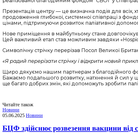
реалізованої благодійним фондом “СВОЇ” у співпрац
Презентація центру — це визначна подія для всіх, 
продовження глибокої, системної співпраці з фонд
цінами, підтримуючи розвиток паліативної допомоги 
Нове приміщення в майбутньому стане довгоочікуван
Цей важливий етап став можливим завдяки «Hospice
Символічну стрічку перерізав Посол Великої Британі
«Я радий перерізати стрічку і відкрити новий прик
Щиро дякуємо нашим партнерам з благодійного фонд
Бажаємо подальшого розвитку, натхнення й сил у ці
ще багато добрих змін, які допоможуть зробити палі
Читайте також
Новини
05.06.2025
Новини
БЦФ здійснює розвезення вакцини від 