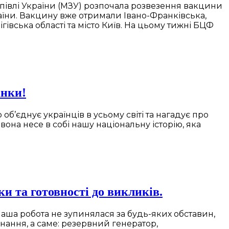
упівлі України (МЗУ) розпочала розвезення вакцини
раїни. Вакцину вже отримали Івано-Франківська,
гівська області та місто Київ. На цьому тижні БЦФ
анки!
’єднує українців в усьому світі та нагадує про
она несе в собі нашу національну історію, яка
и та готовності до викликів.
наша робота не зупинялася за будь-яких обставин,
нання, а саме: резервний генератор,