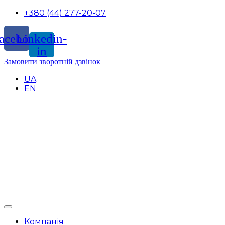
+380 (44) 277-20-07
acebook
Linkedin-
in
Замовити зворотній дзвінок
UA
EN
Компанія