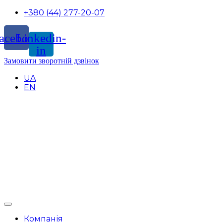
+380 (44) 277-20-07
acebook
Linkedin-
in
Замовити зворотній дзвінок
UA
EN
Компанія