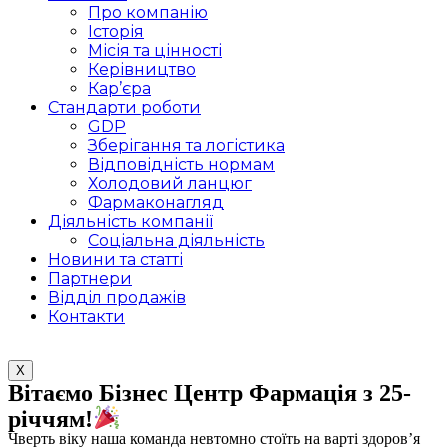
Про компанію
Історія
Місія та цінності
Керівництво
Кар’єра
Стандарти роботи
GDP
Зберігання та логістика
Відповідність нормам
Холодовий ланцюг
Фармаконагляд
Діяльність компанії
Соціальна діяльність
Новини та статті
Партнери
Відділ продажів
Контакти
X
Вітаємо Бізнес Центр Фармація з 25-
річчям!
Чверть віку наша команда невтомно стоїть на варті здоров’я