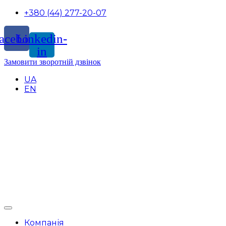
+380 (44) 277-20-07
acebook
Linkedin-
in
Замовити зворотній дзвінок
UA
EN
Компанія