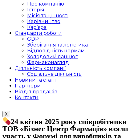
Про компанію
Історія
Місія та цінності
Керівництво
Кар’єра
Стандарти роботи
GDP
Зберігання та логістика
Відповідність нормам
Холодовий ланцюг
Фармаконагляд
Діяльність компанії
Соціальна діяльність
Новини та статті
Партнери
Відділ продажів
Контакти
X
24 квітня 2025 року співробітники
ТОВ «Бізнес Центр Фармація» взяли
участь у Форумі для виробників та