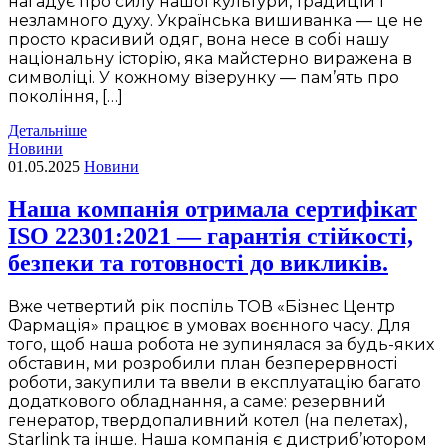
нагадує про силу нашої культури, традицій і
незламного духу. Українська вишиванка — це не
просто красивий одяг, вона несе в собі нашу
національну історію, яка майстерно виражена в
символіці. У кожному візерунку — пам’ять про
покоління, […]
Детальніше
Новини
01.05.2025
Новини
Наша компанія отримала сертифікат
ISO 22301:2021 — гарантія стійкості,
безпеки та готовності до викликів.
Вже четвертий рік поспіль ТОВ «Бізнес Центр
Фармація» працює в умовах воєнного часу. Для
того, щоб наша робота не зупинялася за будь-яких
обставин, ми розробили план безперервності
роботи, закупили та ввели в експлуатацію багато
додаткового обладнання, а саме: резервний
генератор, твердопаливний котел (на пелетах),
Starlink та інше. Наша компанія є дистриб’ютором