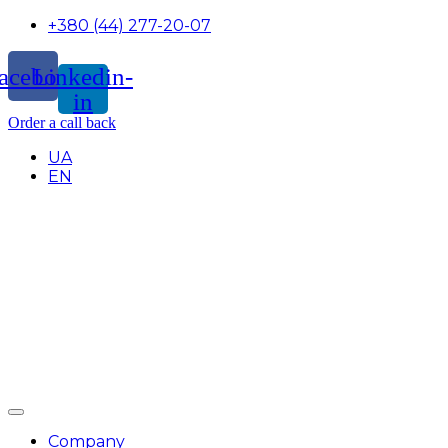
+380 (44) 277-20-07
acebook
Linkedin-
in
Order a call back
UA
EN
Company