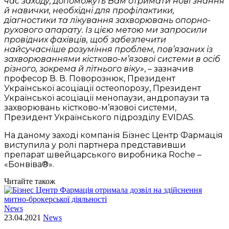
час заходу, допоможуть Вам отримати нові знання
й навички, необхідні для профілактики,
діагностики та лікування захворювань опорно-
рухового апарату. Із цією метою ми запросили
провідних фахівців, щоб забезпечити
найсучасніше розуміння проблем, пов’язаних із
захворюваннями кістково-м’язової системи в осіб
різного, зокрема й літнього віку»
, – зазначив
професор В. В. Поворознюк, Президент
Української асоціації остеопорозу, Президент
Української асоціації менопаузи, андропаузи та
захворювань кістково-м’язової системи,
Президент Українського підрозділу EVIDAS.
На даному заході компанія Бізнес Центр Фармація
виступила у ролі партнера представивши
препарат швейцарського виробника Roche –
«Бонвіва®».
Читайте також
News
23.04.2021
News