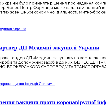
України було прийняте рішення про надання компан
епер Бізнес Центр Фармація може надавати повний к
етапах зовнішньоекономічної діяльності. Митно-брок
партнер ДП Медичні закупівлі України
грала тендер ДП «Медичні закупівлі» на комплекс по
х виробів та допоміжних засобів до них. БІЗНЕС Ц
ИТНО-БРОКЕРСЬКОГО СУПРОВОДУ ТА ТРАНСПОРТУВ
зення вакцини проти коронавірусної інф