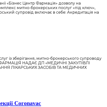
ії «Бізнес Центр Фармація» дозволу на
омплекс митно-брокерських послуг «під ключ»,
ерський супровід включає в себе: Акредитація на
слуг із зберігання, митно-брокерського супроводу
ЕНТР ФАРМАЦІЯ НАДАЄ ДП «МЕДИЧНІ ЗАКУПІВЛІ
АННЯ ЛІКАРСЬКИХ ЗАСОБІВ ТА МЕДИЧНИХ
екції Coronavac