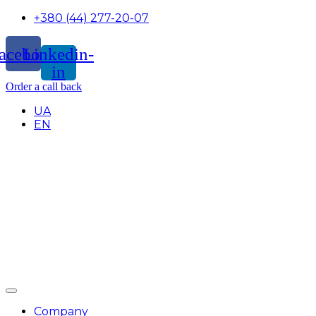
+380 (44) 277-20-07
acebook
Linkedin-
in
Order a call back
UA
EN
Company